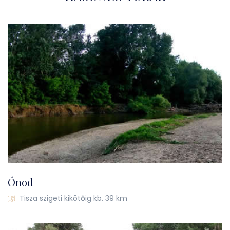
Ónod
Tisza szigeti kikötőig kb. 39 km