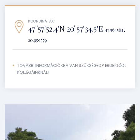
KOORDINÁTÁK
47°57'52.4"N 20°57'34.5"E
47.964564,
20.959579
TOVÁBBI INFORMÁCIÓKRA VAN SZÜKSÉGED? ÉRDEKLŐDJ
KOLLÉGÁINKNÁL!