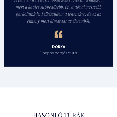
mert a kavics süppedősebb, így autóval messzebb
parkoltunk le. Felkészültem a tehenekre, de ez az
élmény most kimaradt az életemből.
DORKA
1 napos horgásztúra
HASONLÓ TÚRÁK