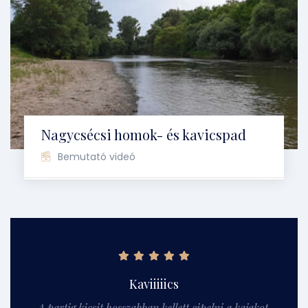
Nagycsécsi homok- és kavicspad
Bemutató videó
Kaviiiiics
A partig kicsit hosszabban kellett cipelni a kajakot,