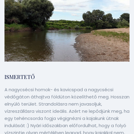
ISMERTETŐ
A nagycsécsi homok- és kavicspad a nagycsécsi
védőgáton áthajtva földúton közelíthető meg. Hosszan
elnyúló terület. Strandolásra nem javasoljuk,
vízreszállásra viszont ideális. Azért ne lepődjünk meg, ha
egy tehéncsorda fogja végignézni a kajakunk útnak
indulását :) Nyári időszakban előfordulhat, hogy a folyó
vízszintje olyan mértékben leapad, hogy kajakkal nem,