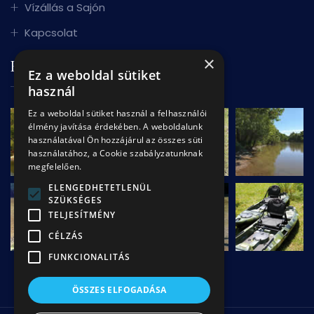
Vízállás a Sajón
Kapcsolat
×
FOTÓK
Ez a weboldal sütiket
használ
Ez a weboldal sütiket használ a felhasználói
élmény javítása érdekében. A weboldalunk
használatával Ön hozzájárul az összes süti
használatához, a Cookie szabályzatunknak
megfelelően.
ELENGEDHETETLENÜL
SZÜKSÉGES
TELJESÍTMÉNY
CÉLZÁS
FUNKCIONALITÁS
ÖSSZES ELFOGADÁSA