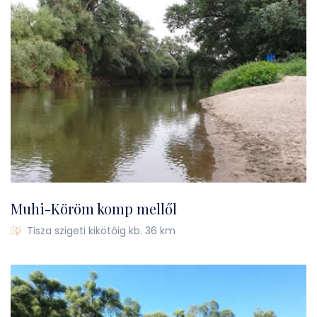
Muhi-Köröm komp mellől
Tisza szigeti kikötőig kb. 36 km