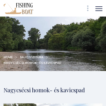
HOME
SAJÓ VÍZITÚRA
NAGYCSÉCSI HOMOK- ÉS KAVICSPAD
Nagycsécsi homok- és kavicspad