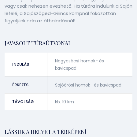
vagy csak nehezen evezhető. Ha túrára indulunk a Sajón
lefelé, a Sajószöged-Girincs kompnál fokozottan
figyeljünk oda az áthaladásnál!
JAVASOLT TÚRAÚTVONAL
Nagycsécsi homok- és
INDULÁS
kavicspad
ÉRKEZÉS
Sajóörösi homok- és kavicspad
TÁVOLSÁG
kb. 10 km
LÁSSUK A HELYET A TÉRKÉPEN!