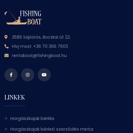
3586 Sajóörös, Bocskai út 22.
Hívj most:
+36 70 366 7603
rentaboat@fishingboat.hu
LINKEK
Horgászkajak bérlés
Horgászkajak bérleti szerződés minta