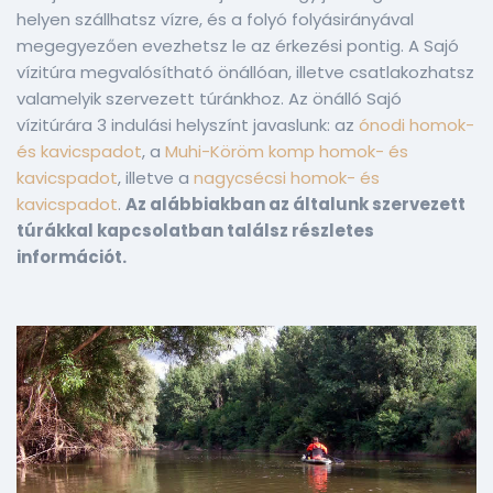
helyen szállhatsz vízre, és a folyó folyásirányával
megegyezően evezhetsz le az érkezési pontig. A Sajó
vízitúra megvalósítható önállóan, illetve csatlakozhatsz
valamelyik szervezett túránkhoz. Az önálló Sajó
vízitúrára 3 indulási helyszínt javaslunk: az
ónodi homok-
és kavicspadot
, a
Muhi-Köröm komp homok- és
kavicspadot
, illetve a
nagycsécsi homok- és
kavicspadot
.
Az alábbiakban az általunk szervezett
túrákkal kapcsolatban találsz részletes
információt.