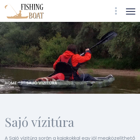
HOME
SAJÓ VÍZITÚRA
Sajó vízitúra
A Sajó vízitúra során a kajakokkal egy jól megközelíthető