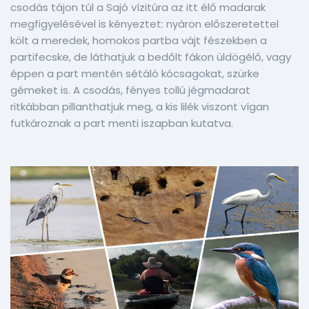
csodás tájon túl a Sajó vízitúra az itt élő madarak
megfigyelésével is kényeztet: nyáron előszeretettel
költ a meredek, homokos partba vájt fészekben a
partifecske, de láthatjuk a bedőlt fákon üldögélő, vagy
éppen a part mentén sétáló kócsagokat, szürke
gémeket is. A csodás, fényes tollú jégmadarat
ritkábban pillanthatjuk meg, a kis lilék viszont vígan
futkároznak a part menti iszapban kutatva.