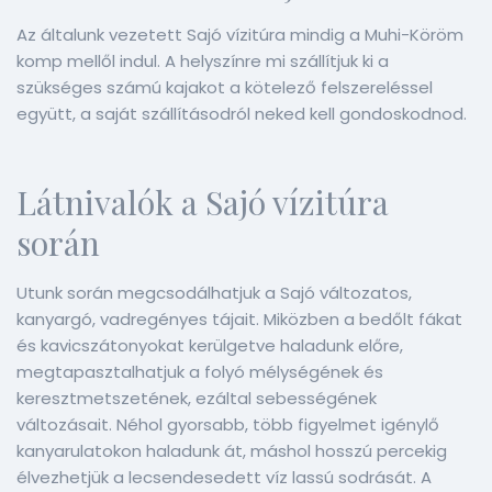
Az általunk vezetett Sajó vízitúra mindig a Muhi-Köröm
komp mellől indul. A helyszínre mi szállítjuk ki a
szükséges számú kajakot a kötelező felszereléssel
együtt, a saját szállításodról neked kell gondoskodnod.
Látnivalók a Sajó vízitúra
során
Utunk során megcsodálhatjuk a Sajó változatos,
kanyargó, vadregényes tájait. Miközben a bedőlt fákat
és kavicszátonyokat kerülgetve haladunk előre,
megtapasztalhatjuk a folyó mélységének és
keresztmetszetének, ezáltal sebességének
változásait. Néhol gyorsabb, több figyelmet igénylő
kanyarulatokon haladunk át, máshol hosszú percekig
élvezhetjük a lecsendesedett víz lassú sodrását. A