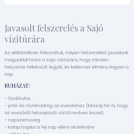
Javasolt felszerelés a Sajó
vízitúrára
Az alábbiakban felsoroltuk, milyen felszerelést javaslunk
magaddal hozni a Sajó vízitúrára, hogy minden
helyzetre felkészült legyél, és kellemes élmény legyen a
nap.
RUHÁZAT:
- fürdőruha
- póló és rövidnadrág az evezéshez (készülj fel rá, hogy
az evezőről felcsapódó víztől nedves leszel)
- napszemüveg
- kalap/sapka a fej nap elleni védelmére