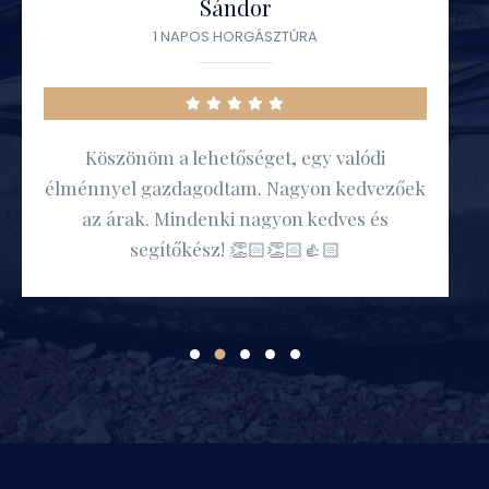
Sándor
1 NAPOS HORGÁSZTÚRA
Köszönöm a lehetőséget, egy valódi
élménnyel gazdagodtam. Nagyon kedvezőek
az árak. Mindenki nagyon kedves és
segítőkész! 👏🏻👏🏻👍🏻