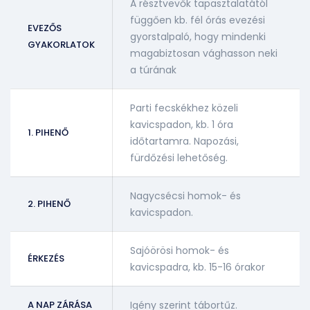
A résztvevők tapasztalatától
függően kb. fél órás evezési
EVEZŐS
gyorstalpaló, hogy mindenki
GYAKORLATOK
magabiztosan vághasson neki
a túrának
Parti fecskékhez közeli
kavicspadon, kb. 1 óra
1. PIHENŐ
időtartamra. Napozási,
fürdőzési lehetőség.
Nagycsécsi homok- és
2. PIHENŐ
kavicspadon.
Sajóörösi homok- és
ÉRKEZÉS
kavicspadra, kb. 15-16 órakor
A NAP ZÁRÁSA
Igény szerint tábortűz.