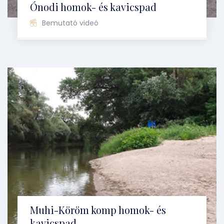
Ónodi homok- és kavicspad
Bemutató videó
Muhi-Köröm komp homok- és
kavicspad