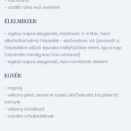
- váltóruha
- vízálló ruha eső esetére
ÉLELMISZER:
- egész napra elegendő, minimum 3-4 liter, nem
alkoholtartalmú folyadék - elsősorban víz (javasolt a
folyadékot előző éjszaka mélyhűtőbe tenni, így a nap
folyamán mindig lesz hűs ivóvized)
- egész napra elegendő, nem romlandó élelem
EGYÉB:
- naptej
- vékony pléd, amire le tudsz ülni/feküdni, ha pihenőt
tartunk
- vékony törölköző
- zacskó a hulladéknak