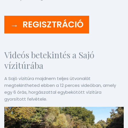
→ REGISZTRÁCIÓ
Videós betekintés a Sajó
vízitúrába
A Sajó vízitúra majdnem teljes útvonalát
megtekintheted ebben a 12 perces videóban, amely
egy 6 órás, horgászattal egybekötött vízitúra
gyorsított felvétele.