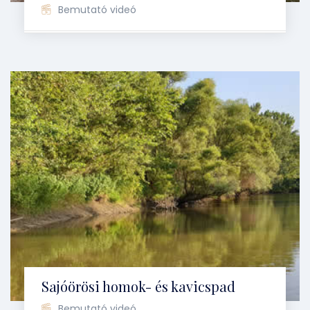
Bemutató videó
Sajóörösi homok- és kavicspad
Bemutató videó